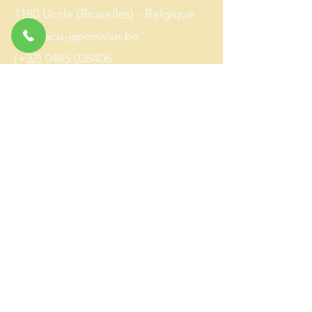
1180 Uccle (Bruxelles) - Belgique
info@acu-japonaise.be
(+32)
0485 038406
​Séances uniquement sur rendez-
vous.
Cabinet accessible aux personnes
à mobilité réduite.
© Richard Polacek 2025
Photos:
Laurent Berger
- tous droits réservés