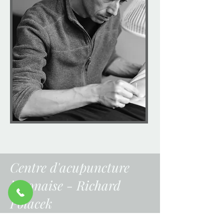
Centre d'acupuncture
japonaise - Richard
Polacek