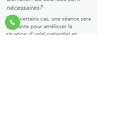
nécessaires?
Dans certains cas, une séance sera
suffisante pour améliorer la
situation d'un(e) patient(e) et
éliminer certains symptômes.
Parfois, plusieurs séances sont
nécessaires, surtout en cas de
symptômes chroniques (douleurs
musculaires, articulaires,
gastriques, etc.).
Comment maintenir les effets
des traitements ?
Il est conseillé de prévoir des
traitements réguliers pour
maintenir la santé et éviter que de
nouveaux blocages se forment.