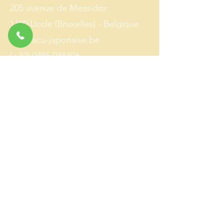
205 avenue de Messidor
1180 Uccle (Bruxelles) - Belgique
info@acu-japonaise.be
(+32)
0485 038406
​Séances uniquement sur rendez-
vous.
Cabinet accessible aux personnes
à mobilité réduite.
© Richard Polacek 2025
Photos:
Laurent Berger
- tous droits réservés